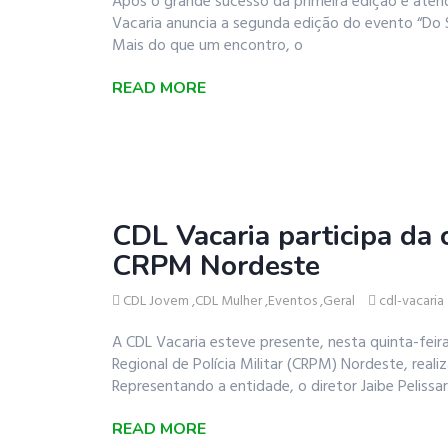
Após o grande sucesso da primeira edição e aten
Vacaria anuncia a segunda edição do evento “Do 
Mais do que um encontro, o
READ MORE
CDL Vacaria participa da
CRPM Nordeste
CDL Jovem
,
CDL Mulher
,
Eventos
,
Geral
cdl-vacaria
A CDL Vacaria esteve presente, nesta quinta-fe
Regional de Polícia Militar (CRPM) Nordeste, real
Representando a entidade, o diretor Jaibe Pelissar
READ MORE