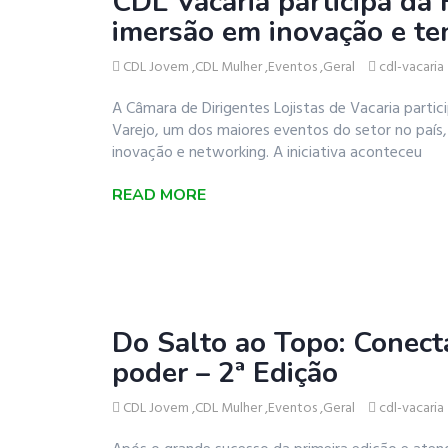
CDL Vacaria participa da 
imersão em inovação e te
CDL Jovem
,
CDL Mulher
,
Eventos
,
Geral
cdl-vacaria
A Câmara de Dirigentes Lojistas de Vacaria partici
Varejo, um dos maiores eventos do setor no paí
inovação e networking. A iniciativa aconteceu
READ MORE
Do Salto ao Topo: Conect
poder – 2ª Edição
CDL Jovem
,
CDL Mulher
,
Eventos
,
Geral
cdl-vacaria