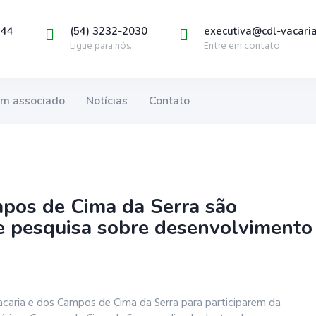
444
(54) 3232-2030
executiva@cdl-vacaria
Ligue para nós.
Entre em contato.
um associado
Notícias
Contato
os de Cima da Serra são
de pesquisa sobre desenvolvimento
caria e dos Campos de Cima da Serra para participarem da