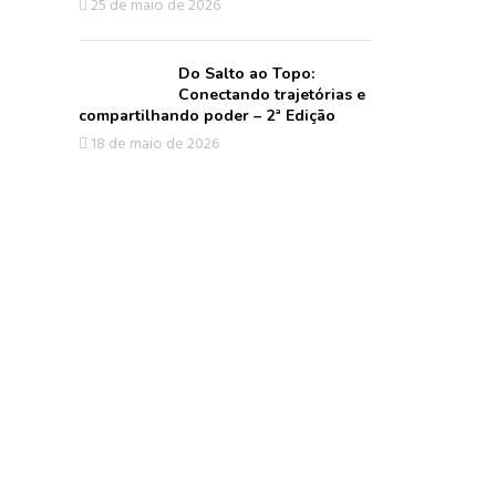
25 de maio de 2026
Do Salto ao Topo:
Conectando trajetórias e
compartilhando poder – 2ª Edição
18 de maio de 2026