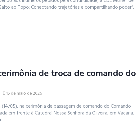
dendo aos inúmeros pedidos pela continuidade, a CDL Mulher de
Salto ao Topo: Conectando trajetórias e compartilhando poder”.
 cerimônia de troca de comando do
15 de maio de 2026
ira (14/05), na cerimônia de passagem de comando do Comando
izada em frente à Catedral Nossa Senhora da Oliveira, em Vacaria.
i