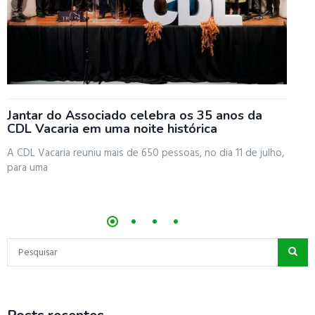
Jantar do Associado celebra os 35 anos da
C
CDL Vacaria em uma noite histórica
R
A CDL Vacaria reuniu mais de 650 pessoas, no dia 11 de julho,
A
para uma
e